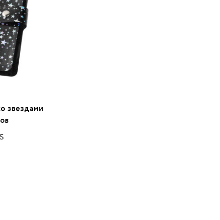
со звездами
тов
S