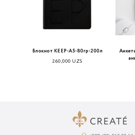
e 2-A5-
Блокнот KEEP-A5-80гр-200л
Анкет
ан
260,000
UZS
ZS