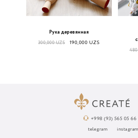
нухи
Рука деревянная
с
UZS
190,000
UZS
300,000
UZS
480
+998 (93) 565 05 66
telegram
instagra