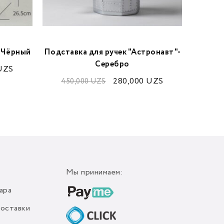
м-Чёрный
Подставка для ручек "Астронавт"-
Бук
Серебро
UZS
23
280,000
UZS
450,000
UZS
Мы принимаем:
ара
доставки