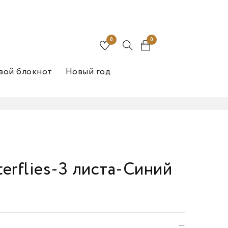
0
0
вой блокнот
Новый год
erflies-3 листа-Синий