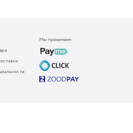
Мы принимаем:
ара
доставки
циальности