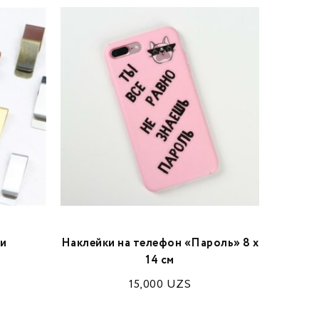
ки
Наклейки на телефон «Пароль» 8 х
Папка
14 см
вокру
15,000
UZS