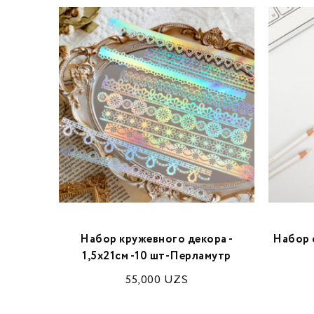
Самой
Набор кружевного декора -
Набор 
м
1,5х21см -10 шт-Перламутр
55,000
UZS