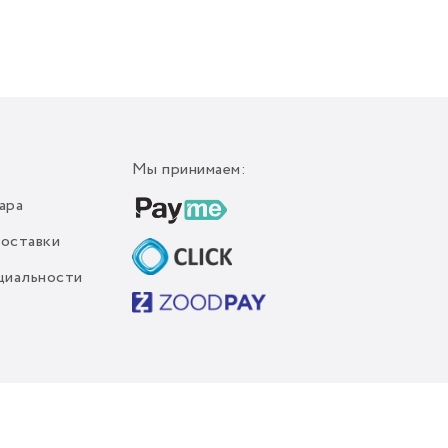
Мы принимаем:
ара
доставки
циальности