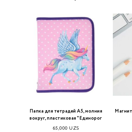
оль» 8 х
Папка для тетрадей А5, молния
Магнит
вокруг, пластиковая "Единорог
65,000
UZS