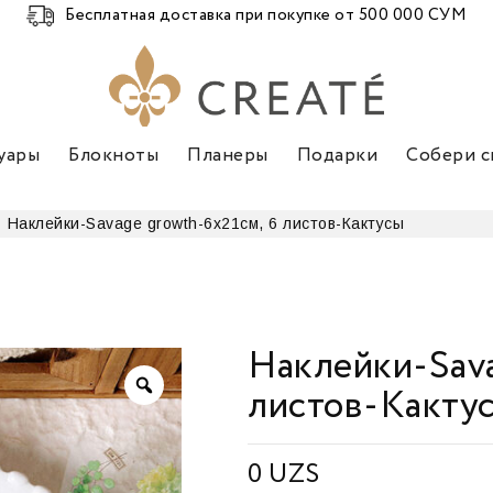
Бесплатная доставка при покупке от 500 000 СУМ
уары
Блокноты
Планеры
Подарки
Собери с
Наклейки-Savage growth-6х21см, 6 листов-Кактусы
Наклейки-Sava
листов-Какту
0
UZS