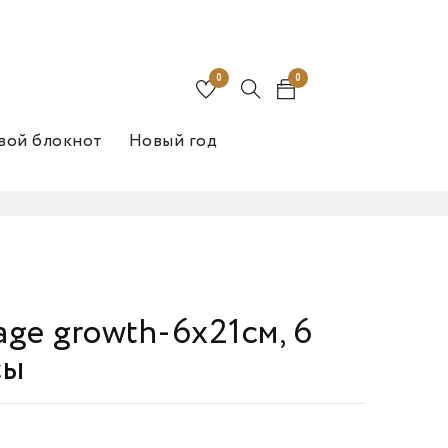
0
0
вой блокнот
Новый год
ge growth-6х21см, 6
сы