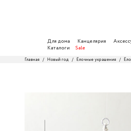
Для дома
Канцелярия
Аксесс
Каталоги
Sale
Главная
/
Новый год
/
Ёлочные украшения
/
Ёло