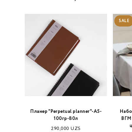
SALE
ая
Планер "Perpetual planner"-A5-
Набо
100гр-80л
ВГМО
UZS
ц
290,000
UZS