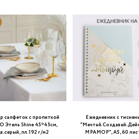
р салфеток с пропиткой
Ежедневник с тиснен
 Этель Shine 45*45см,
"Мечтай.Создавай.Дей
в.серый, пл.192 г/м2
МРАМОР", А5, 60 лис