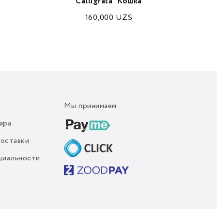
Calligrata "Кошка
160,000
UZS
Мы принимаем:
ара
доставки
циальности