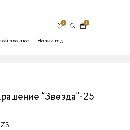
0
0
вой блокнот
Новый год
рашение “Звезда”-25
UZS