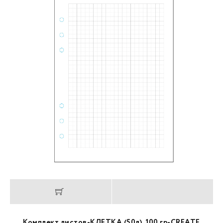
Комплект листов-КЛЕТКА (50л), 100 гр-CREATE