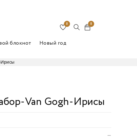
0
0
вой блокнот
Новый год
-Ирисы
абор-Van Gogh-Ирисы