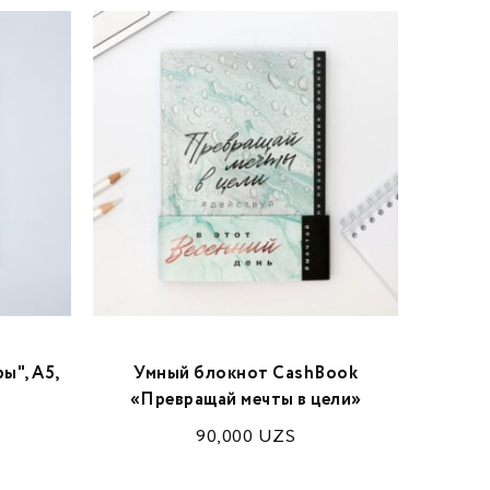
ы", А5,
Умный блокнот CashBook
Еже
«Превращай мечты в цели»
акваре
90,000
UZS