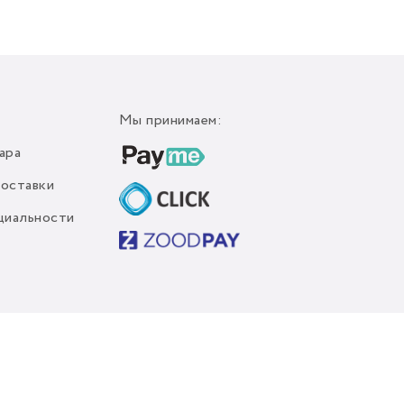
Мы принимаем:
ара
доставки
циальности