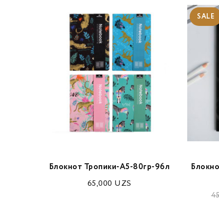
SALE
ами 15
Блокнот Тропики-A5-80гр-96л
Блокно
1 х 14 см
65,000
UZS
4