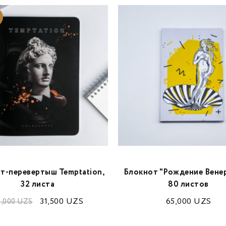
т-перевертыш Temptation,
Блокнот "Рождение Венер
32 листа
80 листов
31,500
UZS
65,000
UZS
5,000
UZS