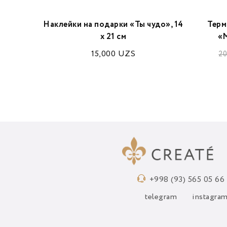
и
Наклейки на подарки «Ты чудо», 14
Терм
х 21 см
«М
15,000
UZS
20
+998 (93) 565 05 66
telegram
instagra