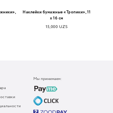
жники»,
Наклейки бумажные «Тропики», 11
Набор
х 16 см
"Fabri
15,000
UZS
Мы принимаем:
ара
доставки
циальности