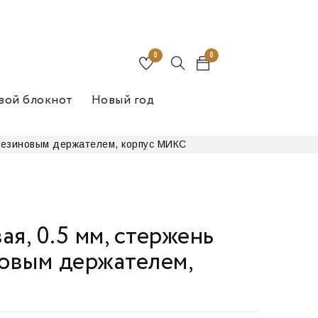
0
0
вой блокнот
Новый год
 резиновым держателем, корпус МИКС
я, 0.5 мм, стержень
новым держателем,