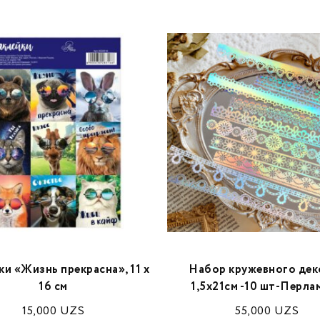
и «Жизнь прекрасна», 11 х
Набор кружевного деко
16 см
1,5х21см -10 шт-Перла
15,000
UZS
55,000
UZS