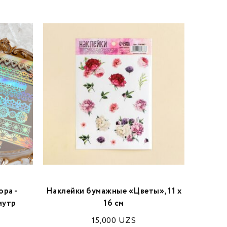
ра -
Наклейки бумажные «Цветы», 11 х
Накл
мутр
16 см
15,000
UZS