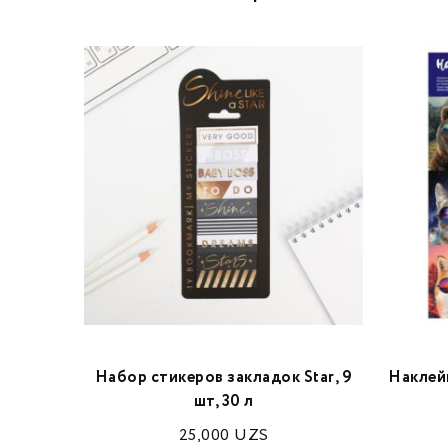
Лучшая
Набор стикеров закладок Star, 9
Наклейк
см
шт, 30 л
25,000
UZS