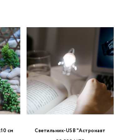
SALE
10 см
Светильник-USB "Астронавт
Подстав