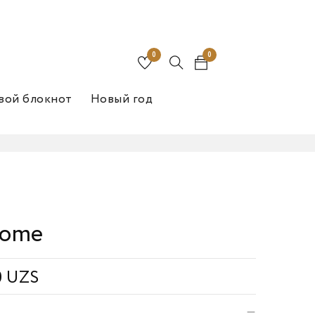
0
0
вой блокнот
Новый год
Home
0
UZS