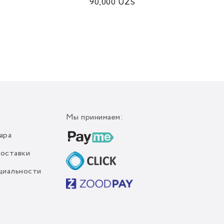
90,000
UZS
450
Мы принимаем:
ара
доставки
циальности