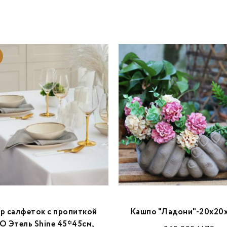
р салфеток с пропиткой
Кашпо "Ладони"-20х20х
 Этель Shine 45*45см,