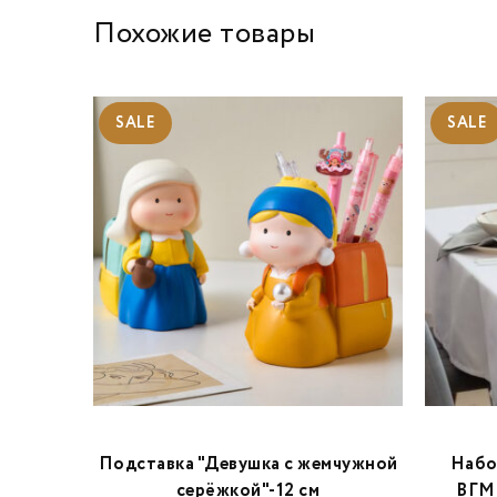
Похожие товары
SALE
SALE
Перья
Подставка "Девушка с жемчужной
Набо
серёжкой"-12 см
ВГМО