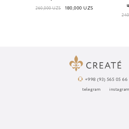
UZS
ц
180,000
UZS
260,000
UZS
240
+998 (93) 565 05 66
telegram
instagra