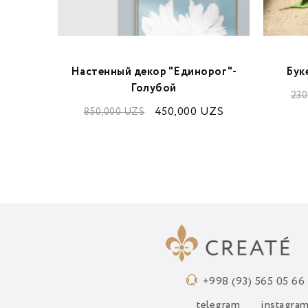
а
Настенный декор "Единорог"-
Бук
Голубой
ZS
230
450,000
UZS
850,000
UZS
+998 (93) 565 05 66
telegram
instagra