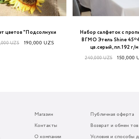
ет цветов "Подсолнухи
Набор салфеток с проп
ВГМО Этель Shine 45*
190,000
UZS
,000
UZS
цв.серый, пл.192 г/
150,000
240,000
UZS
Магазин
Публичная оферта
Контакты
Возврат и обмен тов
О компании
Условия и способы 
m