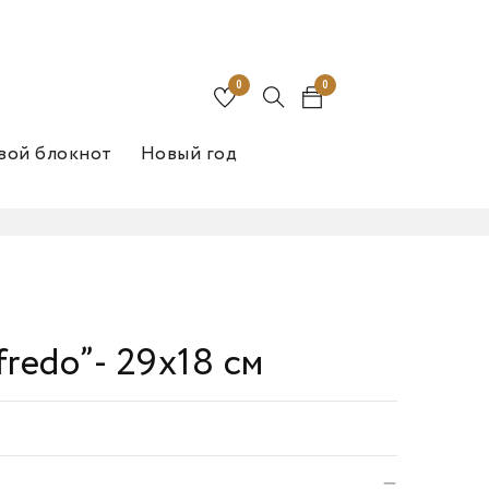
0
0
вой блокнот
Новый год
lfredo”- 29х18 см