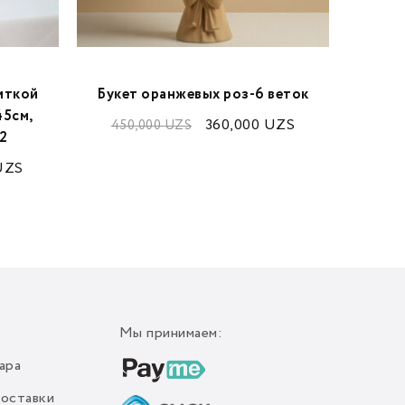
иткой
Букет оранжевых роз-6 веток
45см,
360,000
UZS
450,000
UZS
65
м2
UZS
Мы принимаем:
ара
доставки