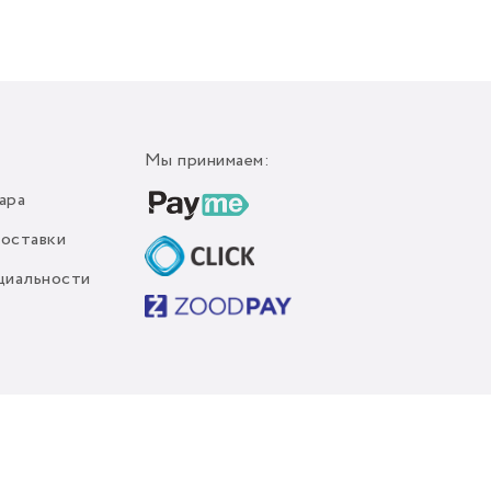
Мы принимаем:
ара
доставки
циальности