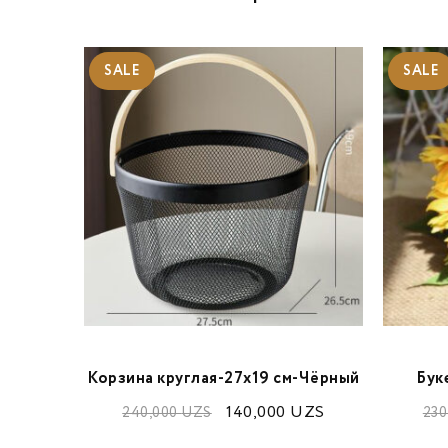
SALE
SALE
30 см
Корзина круглая-27х19 см-Чёрный
Бук
ZS
140,000
UZS
240,000
UZS
230