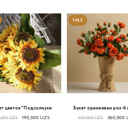
SALE
ет цветов "Подсолнухи
Букет оранжевых роз-6 
190,000
UZS
360,000
,000
UZS
450,000
UZS