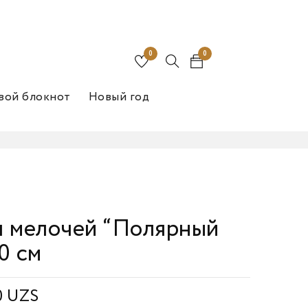
0
0
вой блокнот
Новый год
я мелочей “Полярный
0 см
0
UZS