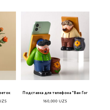
SALE
веток
Подставка для телефона "Ван Гог
UZS
160,000
UZS
45