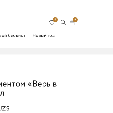
0
0
вой блокнот
Новый год
иентом «Верь в
мл
UZS