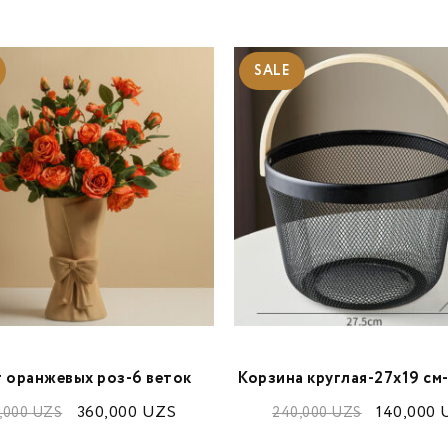
SALE
т оранжевых роз-6 веток
Корзина круглая-27х19 с
360,000
UZS
140,000
,000
UZS
240,000
UZS