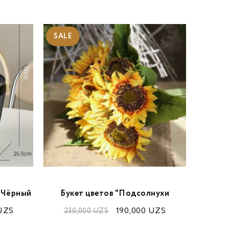
SALE
SALE
м-Чёрный
Букет цветов "Подсолнухи
П
UZS
190,000
UZS
230,000
UZS
27