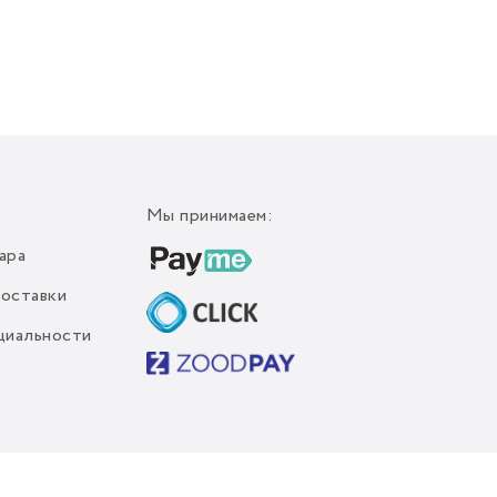
Мы принимаем:
ара
доставки
циальности