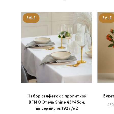
SALE
SALE
ронавт"-
Набор салфеток с пропиткой
Буке
ВГМО Этель Shine 45*45см,
450
цв.серый, пл.192 г/м2
UZS