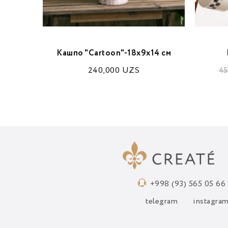
ая
Кашпо "Cartoon"-18х9х14 см
UZS
240,000
UZS
45
+998 (93) 565 05 66
telegram
instagra