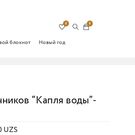
0
0
вой блокнот
Новый год
ников “Капля воды”-
0
UZS