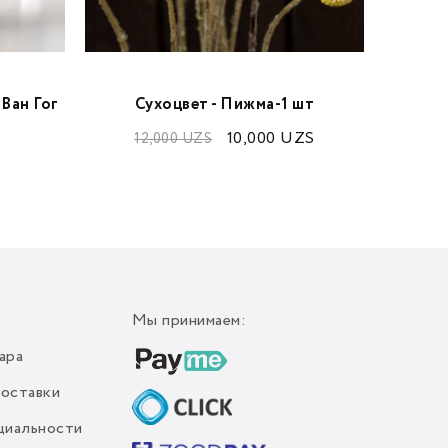
Ван Гог
Сухоцвет - Пижма-1 шт
10,000
UZS
12,000
UZS
65
Мы принимаем:
ара
доставки
циальности