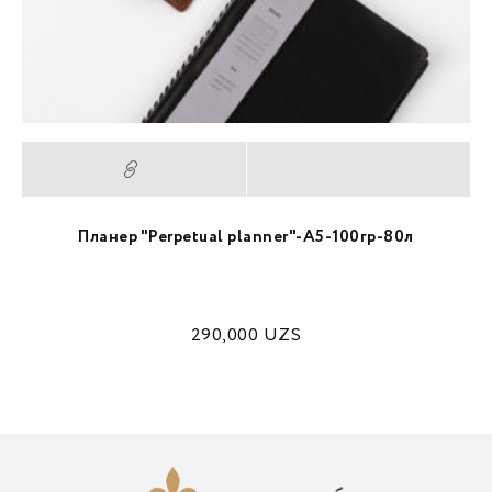
Планер "Perpetual planner"-A5-100гр-80л
290,000
UZS