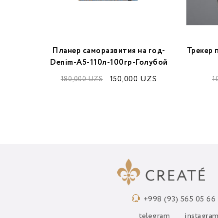
 год-
Планер саморазвития на год-
Трекер п
емно-
Denim-А5-110л-100гр-Голубой
150,000
UZS
180,000
UZS
1
UZS
+998 (93) 565 05 66
telegram
instagra