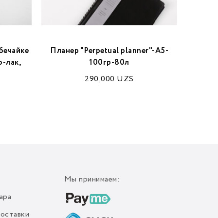
обечайке
Планер "Perpetual planner"-A5-
Плане
-лак,
100гр-80л
«Мои
290,000
UZS
3
Мы принимаем:
ара
доставки