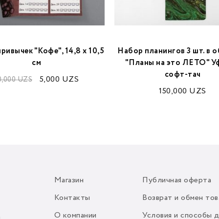
ривычек "Кофе", 14,8 х 10,5
Набор планингов 3 шт. в 
см
"Планы на это ЛЕТО" Уф
софт-тач
5,000
UZS
0,000
UZS
150,000
UZS
Магазин
Публичная оферта
Контакты
Возврат и обмен тов
О компании
Условия и способы 
m