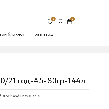
0
0
вой блокнот
Новый год
0/21 год-А5-80гр-144л
f stock and unavailable.