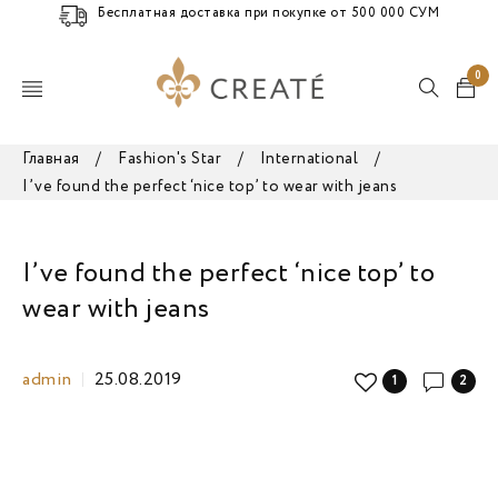
Бесплатная доставка при покупке от 500 000 СУМ
0
Главная
/
Fashion's Star
/
International
/
I’ve found the perfect ‘nice top’ to wear with jeans
I’ve found the perfect ‘nice top’ to
wear with jeans
admin
25.08.2019
1
2